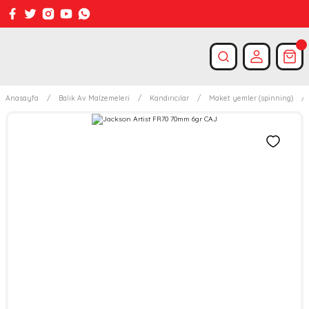
Anasayfa
Balık Av Malzemeleri
Kandırıcılar
Maket yemler (spinning)