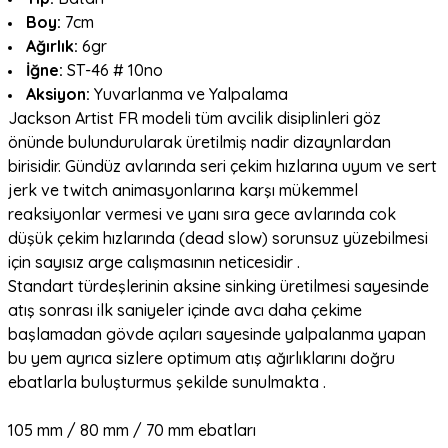
Boy:
7cm
Ağırlık:
6gr
İğne:
ST-46 # 10no
Aksiyon:
Yuvarlanma ve Yalpalama
Jackson Artist FR modeli tüm avcilik disiplinleri göz
önünde bulundurularak üretilmiş nadir dizaynlardan
birisidir. Gündüz avlarında seri çekim hızlarına uyum ve sert
jerk ve twitch animasyonlarına karşı mükemmel
reaksiyonlar vermesi ve yanı sıra gece avlarında cok
düşük çekim hızlarında (dead slow) sorunsuz yüzebilmesi
için sayısız arge calışmasının neticesidir .
Standart türdeşlerinin aksine sinking üretilmesi sayesinde
atış sonrası ilk saniyeler içinde avcı daha çekime
başlamadan gövde açıları sayesinde yalpalanma yapan
bu yem ayrıca sizlere optimum atış ağırlıklarını doğru
ebatlarla buluşturmus şekilde sunulmakta .
105 mm / 80 mm / 70 mm ebatları