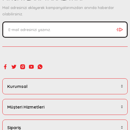
Ürün açıklamasında eksik bilgiler bulunuyor.
Mail adresinizi ekleyerek kampanyalarımızdan anında haberdar
Ürün bilgilerinde hatalar bulunuyor.
olabilirsiniz.
Ürün fiyatı diğer sitelerden daha pahalı.
Bu ürüne benzer farklı alternatifler olmalı.
Gönder
Kurumsal
Müşteri Hizmetleri
Sipariş