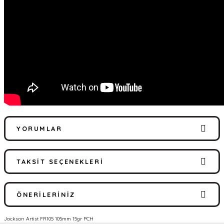
YORUMLAR
TAKSIT SEÇENEKLERI
Bu ürüne ilk yorumu siz yapın!
ÖNERILERINIZ
Yorum Yaz
Jackson Artist FR105 105mm 15gr PCH
Bu ürünün fiyat bilgisi, resim, ürün açıklamalarında ve diğer