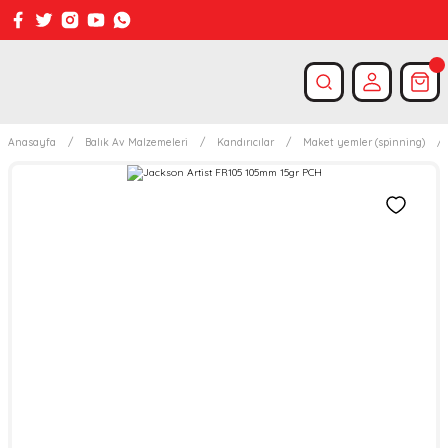
Anasayfa
Balık Av Malzemeleri
Kandırıcılar
Maket yemler (spinning)