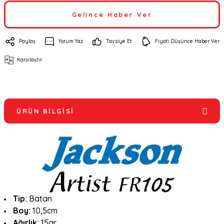
Gelince Haber Ver
Paylaş
Yorum Yaz
Tavsiye Et
Fiyatı Düşünce Haber Ver
Karşılaştır
ÜRÜN BILGISI
Tip:
Batan
Boy:
10,5
c
m
Ağırlık:
15gr