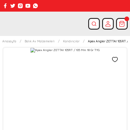
Anasayfa
Balık Av Malzemeleri
Kandırıcılar
Apex Angler ZETTAI 105RT / 