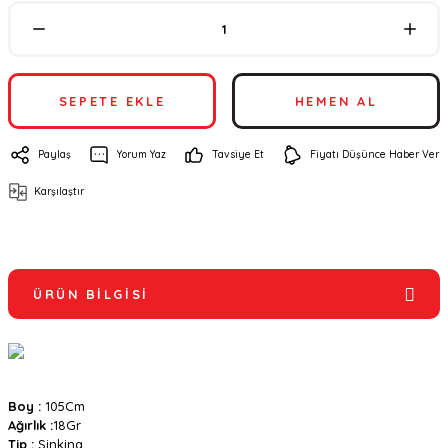
SEPETE EKLE
HEMEN AL
Paylaş
Yorum Yaz
Tavsiye Et
Fiyatı Düşünce Haber Ver
Karşılaştır
ÜRÜN BILGISI
Boy :
105Cm
Ağırlık :
18Gr
Tip :
Sinking