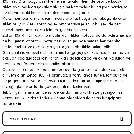
105 mm. Olan boyu özellikle hem iri avcıları hem de orta ve küçük
siklet avcı balıkları yakalamak için mükemmeldir bu sayede nerdeyse
av alanınızdaki her tür için ideal hedef oluşturur .
Maksimum performans için moderate fast veya fast aksiyonlu orta
siklet ML / M / MH spinning ekipmani tavsiye edilir bu şekilde hem
menzil, hem animasyon için en iyi neticeyi verir .
Zettai 105 RT için optimum dalış derinlikleri kutusunda da belirtilmis ise
de bu yemin kontrollü batış özelliği sayesinde hemen her derinlik
hedeflenebilir ve avcılık için yeni açılar rahatlıkla bulunabilir .
Genişletilmiş ve özel açılandırılmış lip (gaga) size kusursuz tutunma ve
aksiyon sağlayacağı için rahatlıkla şiddetli dalga ve akıntı koşulları ve
derinlik açı farketmeksizin kullanabilirsiniz .
Özellikle lüfer, levrek, palamut, barakuda gibi türlerde oldukça efektif
bir yem olan Zettai 105 RT granyoz, sinarit, lahoz turleri, lambuka ve
akya gibi türler ve tatlısu avları için sudak, turna, yayın ve iri tatlısu
levreği gibi avlarda da çok başarılı neticeler verir .
Tek bir yemin sınırları içerisinde kısıtlanmış avcılık size yetmiyor ise
Zettai 105 RT sizlere farklı kullanım olanakları ile geniş bir yelpaze
sunacaktır !
YORUMLAR