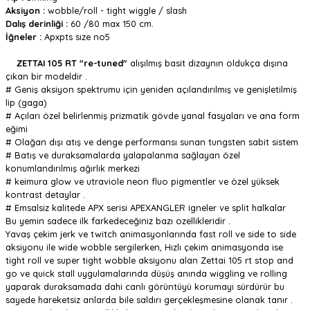
Aksiyon :
wobble/roll - tight wiggle / slash
Dalış derinliği :
60 /80 max 150 cm.
İğneler :
Apxpts sıze no5
ZETTAI 105 RT
"re-tuned"
alışılmış basit dizaynın oldukça dışına
çıkan bir modeldir .
# Geniş aksiyon spektrumu için yeniden açılandırılmış ve genişletilmiş
lip (gaga)
# Açıları özel belirlenmiş prizmatik gövde yanal fasyaları ve ana form
eğimi
# Olağan dışı atış ve denge performansı sunan tungsten sabit sistem
# Batış ve duraksamalarda yalapalanma sağlayan özel
konumlandırılmış ağırlık merkezi
# keimura glow ve utraviole neon fluo pigmentler ve özel yüksek
kontrast detaylar .
# Emsalsiz kalitede APX serisi APEXANGLER igneler ve split halkalar
Bu yemin sadece ilk farkedeceğiniz bazı ozellikleridir .
Yavaş çekim jerk ve twitch animasyonlarında fast roll ve side to side
aksiyonu ile wide wobble sergilerken, Hızlı çekim animasyonda ise
tight roll ve super tight wobble aksiyonu alan Zettai 105 rt stop and
go ve quick stall uygulamalarında düşüş anında wiggling ve rolling
yaparak duraksamada dahi canlı görüntüyü korumayı sürdürür bu
sayede hareketsiz anlarda bile saldırı gerçekleşmesine olanak tanır .