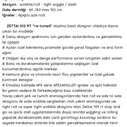
Aksiyon :
wobble/roll - tight wiggle / slash
Dalış derinliği :
60 /80 max 150 cm.
İğneler :
Apxpts sıze no5
ZETTAI 105 RT
"re-tuned"
alışılmış basit dizaynın oldukça dışına
çıkan bir modeldir .
# Geniş aksiyon spektrumu için yeniden açılandırılmış ve genişletilmiş
lip (gaga)
# Açıları özel belirlenmiş prizmatik gövde yanal fasyaları ve ana form
eğimi
# Olağan dışı atış ve denge performansı sunan tungsten sabit sistem
# Batış ve duraksamalarda yalapalanma sağlayan özel
konumlandırılmış ağırlık merkezi
# keimura glow ve utraviole neon fluo pigmentler ve özel yüksek
kontrast detaylar .
# Emsalsiz kalitede APX serisi APEXANGLER igneler ve split halkalar
Bu yemin sadece ilk farkedeceğiniz bazı ozellikleridir .
Yavaş çekim jerk ve twitch animasyonlarında fast roll ve side to side
aksiyonu ile wide wobble sergilerken, Hızlı çekim animasyonda ise
tight roll ve super tight wobble aksiyonu alan Zettai 105 rt stop and
go ve quick stall uygulamalarında düşüş anında wiggling ve rolling
yaparak duraksamada dahi canlı görüntüyü korumayı sürdürür bu
sayede hareketsiz anlarda bile saldırı gerçekleşmesine olanak tanır .