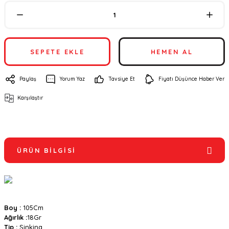
SEPETE EKLE
HEMEN AL
Paylaş
Yorum Yaz
Tavsiye Et
Fiyatı Düşünce Haber Ver
Karşılaştır
ÜRÜN BILGISI
Boy :
105Cm
Ağırlık :
18Gr
Tip :
Sinking