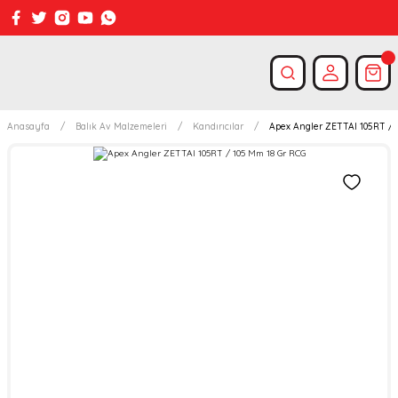
Anasayfa
Balık Av Malzemeleri
Kandırıcılar
Apex Angler ZETTAI 105RT / 