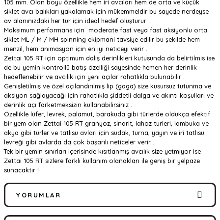
105 mm. Olan boyu özellikle hem iri avcıları hem de orta ve küçük
siklet avcı balıkları yakalamak için mükemmeldir bu sayede nerdeyse
av alanınızdaki her tür için ideal hedef oluşturur .
Maksimum performans için moderate fast veya fast aksiyonlu orta
siklet ML / M / MH spinning ekipmani tavsiye edilir bu şekilde hem
menzil, hem animasyon için en iyi neticeyi verir .
Zettai 105 RT için optimum dalış derinlikleri kutusunda da belirtilmis ise
de bu yemin kontrollü batış özelliği sayesinde hemen her derinlik
hedeflenebilir ve avcılık için yeni açılar rahatlıkla bulunabilir .
Genişletilmiş ve özel açılandırılmış lip (gaga) size kusursuz tutunma ve
aksiyon sağlayacağı için rahatlıkla şiddetli dalga ve akıntı koşulları ve
derinlik açı farketmeksizin kullanabilirsiniz .
Özellikle lüfer, levrek, palamut, barakuda gibi türlerde oldukça efektif
bir yem olan Zettai 105 RT granyoz, sinarit, lahoz turleri, lambuka ve
akya gibi türler ve tatlısu avları için sudak, turna, yayın ve iri tatlısu
levreği gibi avlarda da çok başarılı neticeler verir .
Tek bir yemin sınırları içerisinde kısıtlanmış avcılık size yetmiyor ise
Zettai 105 RT sizlere farklı kullanım olanakları ile geniş bir yelpaze
sunacaktır !
YORUMLAR